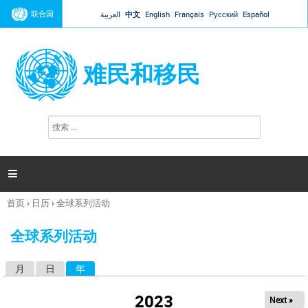
Jump to navigation
联合国
العربية
中文
English
Français
Русский
Español
难民和移民
搜
搜
索
索
表
单

首页
›
日历
›
全球系列活动
你
在
全球系列活动
这
里
月
日
年
（活动标签）
主
标
2023
Next »
签