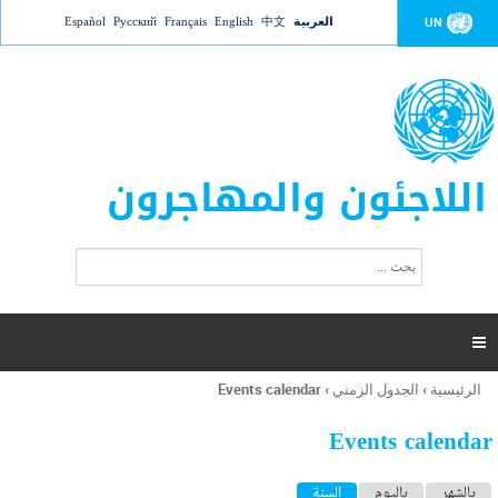
Jump to navigation
العربية
中文
English
Français
Русский
Español
UN
اللاجئون والمهاجرون
ا
ب
س
ح
ت
ث
م
ا

ر
ة
الرئيسية
›
الجدول الزمني
›
Events calendar
أنت
ا
هنا
ل
Events calendar
ب
ح
ا
بالشهر
باليوم
السنة
(علامة التبويب النشطة)
ث