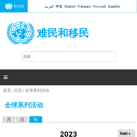
Jump to navigation
联合国
العربية
中文
English
Français
Русский
Español
难民和移民
搜
搜
索
索
表
单

首页
›
日历
›
全球系列活动
你
在
全球系列活动
这
里
月
日
年
（活动标签）
主
标
2023
Next »
签