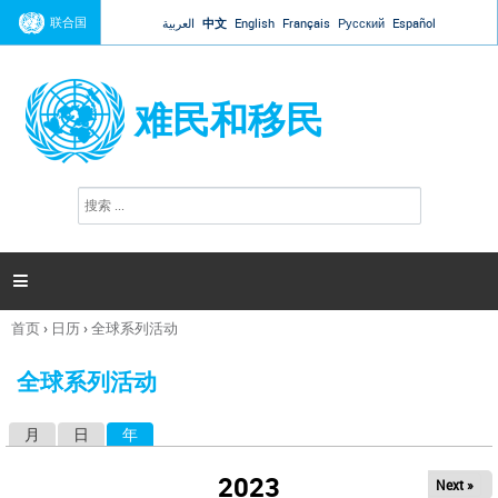
Jump to navigation
联合国
العربية
中文
English
Français
Русский
Español
难民和移民
搜
搜
索
索
表
单

首页
›
日历
›
全球系列活动
你
在
全球系列活动
这
里
月
日
年
（活动标签）
主
标
2023
Next »
签