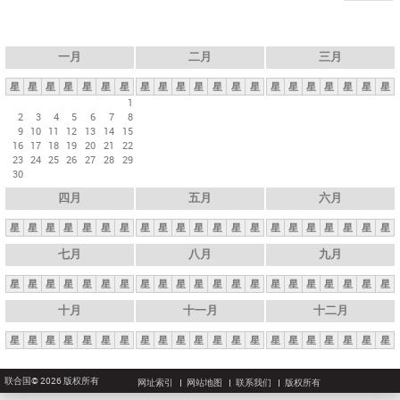
一月
二月
三月
星
星
星
星
星
星
星
星
星
星
星
星
星
星
星
星
星
星
星
星
星
1
2
3
4
5
6
7
8
9
10
11
12
13
14
15
16
17
18
19
20
21
22
23
24
25
26
27
28
29
30
四月
五月
六月
星
星
星
星
星
星
星
星
星
星
星
星
星
星
星
星
星
星
星
星
星
七月
八月
九月
星
星
星
星
星
星
星
星
星
星
星
星
星
星
星
星
星
星
星
星
星
十月
十一月
十二月
星
星
星
星
星
星
星
星
星
星
星
星
星
星
星
星
星
星
星
星
星
联合国© 2026 版权所有
网址索引
网站地图
联系我们
版权所有