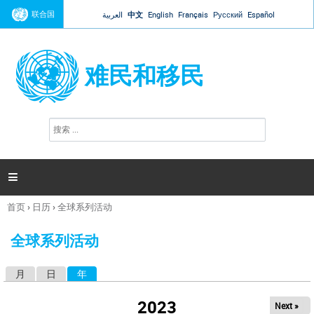
Jump to navigation
联合国
العربية
中文
English
Français
Русский
Español
难民和移民
搜
搜
索
索
表
单

首页
›
日历
›
全球系列活动
你
在
全球系列活动
这
里
月
日
年
（活动标签）
主
标
2023
Next »
签