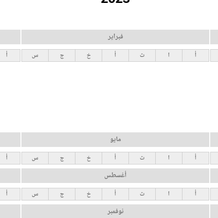
فبراير
أ
ا
ث
أ
خ
ج
س
أ
مايو
أ
ا
ث
أ
خ
ج
س
أ
أغسطس
أ
ا
ث
أ
خ
ج
س
أ
نوفمبر