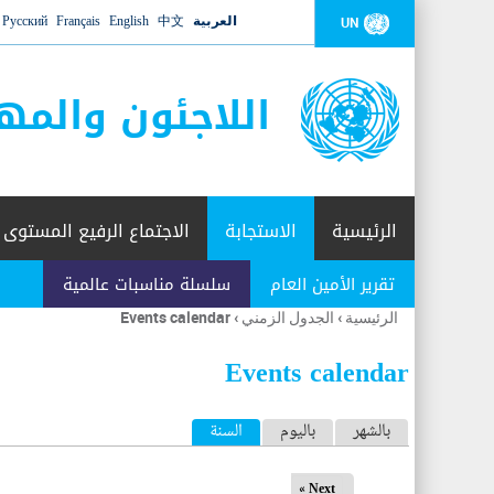
العربية
中文
English
Français
Русский
UN
اللاجئون والمه
الرئيسية
الاستجابة
الاجتماع الرفيع المستوى
تقرير الأمين العام
سلسلة مناسبات عالمية
الرئيسية
›
الجدول الزمني
›
Events calendar
أنت
هنا
Events calendar
ا
بالشهر
باليوم
السنة
(علامة التبويب النشطة)
ل
Next »