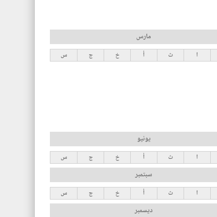
مارس
ا
ث
أ
خ
ج
س
يونيو
ا
ث
أ
خ
ج
س
سبتمبر
ا
ث
أ
خ
ج
س
ديسمبر