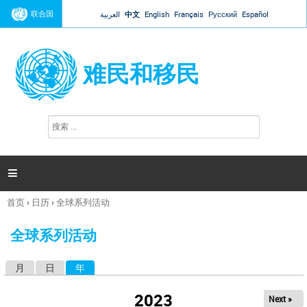
Jump to navigation
联合国
العربية
中文
English
Français
Русский
Español
难民和移民
搜
搜
索
索
表
单

首页
›
日历
›
全球系列活动
你
在
全球系列活动
这
里
月
日
年
（活动标签）
主
标
2023
Next »
签