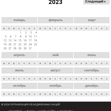
2023
Следующий »
а
в
н
ы
январь
февраль
март
е
в
п
в
с
ч
п
с
в
п
в
с
ч
п
с
в
п
в
с
ч
п
с
в
1
2
3
4
5
6
7
8
9
10
11
к
12
13
14
15
16
17
18
л
19
20
21
22
23
24
25
26
27
28
29
30
31
а
апрель
май
июнь
д
к
в
п
в
с
ч
п
с
в
п
в
с
ч
п
с
в
п
в
с
ч
п
с
и
июль
август
сентябрь
в
п
в
с
ч
п
с
в
п
в
с
ч
п
с
в
п
в
с
ч
п
с
октябрь
ноябрь
декабрь
в
п
в
с
ч
п
с
в
п
в
с
ч
п
с
в
п
в
с
ч
п
с
© 2026 ОРГАНИЗАЦИЯ ОБЪЕДИНЕННЫХ НАЦИЙ