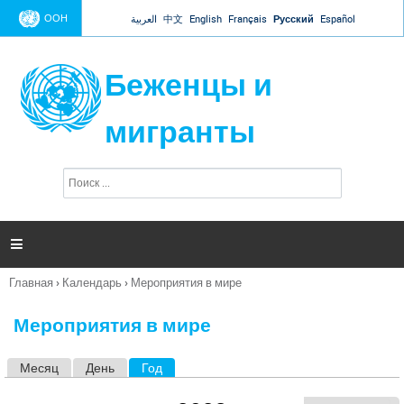
Jump to navigation
ООН
العربية
中文
English
Français
Русский
Español
Беженцы и
мигранты
П
Ф
о
о
и
р
с
к
м

а
п
Главная
›
Календарь
›
Мероприятия в мире
о
Вы
и
здесь
с
Мероприятия в мире
к
а
Месяц
День
Год
(активная вкладка)
Г
л