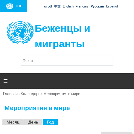
Jump to navigation
ООН
العربية
中文
English
Français
Русский
Español
Беженцы и
мигранты
П
Ф
о
о
и
р
с
к
м

а
п
Главная
›
Календарь
›
Мероприятия в мире
о
Вы
и
здесь
с
Мероприятия в мире
к
а
Месяц
День
Год
(активная вкладка)
Г
л