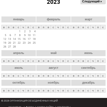
2023
Следующий »
а
в
н
ы
январь
февраль
март
е
в
п
в
с
ч
п
с
в
п
в
с
ч
п
с
в
п
в
с
ч
п
с
в
1
2
3
4
5
6
7
8
9
10
11
к
12
13
14
15
16
17
18
л
19
20
21
22
23
24
25
26
27
28
а
апрель
май
июнь
д
к
в
п
в
с
ч
п
с
в
п
в
с
ч
п
с
в
п
в
с
ч
п
с
и
июль
август
сентябрь
в
п
в
с
ч
п
с
в
п
в
с
ч
п
с
в
п
в
с
ч
п
с
октябрь
ноябрь
декабрь
в
п
в
с
ч
п
с
в
п
в
с
ч
п
с
в
п
в
с
ч
п
с
© 2026 ОРГАНИЗАЦИЯ ОБЪЕДИНЕННЫХ НАЦИЙ