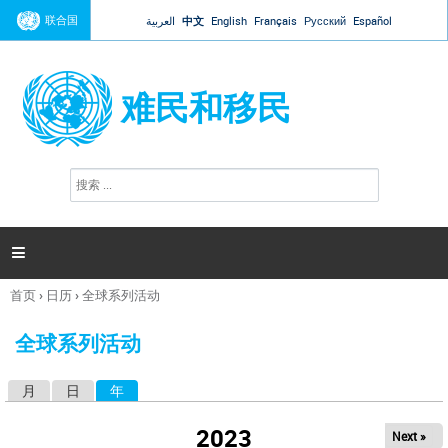
Jump to navigation
联合国
العربية
中文
English
Français
Русский
Español
难民和移民
搜
搜
索
索
表
单

首页
›
日历
›
全球系列活动
你
在
全球系列活动
这
里
月
日
年
（活动标签）
主
标
2023
Next »
签