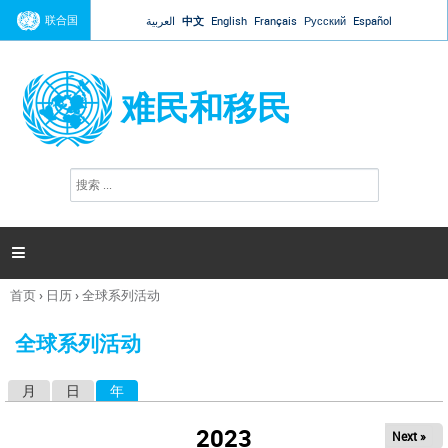
Jump to navigation
联合国
العربية
中文
English
Français
Русский
Español
难民和移民
搜
搜
索
索
表
单

首页
›
日历
›
全球系列活动
你
在
全球系列活动
这
里
月
日
年
（活动标签）
主
标
2023
Next »
签