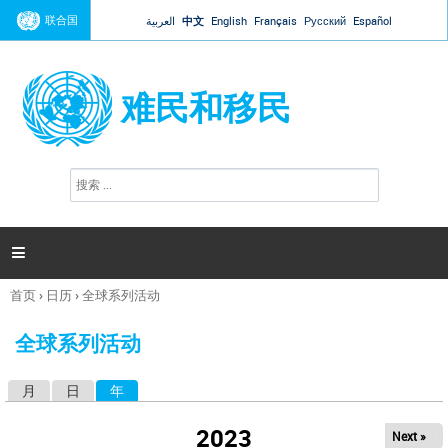
Jump to navigation
联合国
العربية
中文
English
Français
Русский
Español
难民和移民
搜
搜
索
索
表
单

首页
›
日历
›
全球系列活动
你
在
全球系列活动
这
里
月
日
年
（活动标签）
主
标
2023
Next »
签