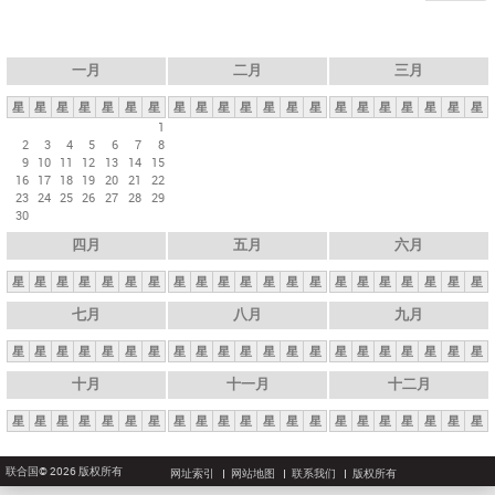
一月
二月
三月
星
星
星
星
星
星
星
星
星
星
星
星
星
星
星
星
星
星
星
星
星
1
2
3
4
5
6
7
8
9
10
11
12
13
14
15
16
17
18
19
20
21
22
23
24
25
26
27
28
29
30
四月
五月
六月
星
星
星
星
星
星
星
星
星
星
星
星
星
星
星
星
星
星
星
星
星
七月
八月
九月
星
星
星
星
星
星
星
星
星
星
星
星
星
星
星
星
星
星
星
星
星
十月
十一月
十二月
星
星
星
星
星
星
星
星
星
星
星
星
星
星
星
星
星
星
星
星
星
联合国© 2026 版权所有
网址索引
网站地图
联系我们
版权所有