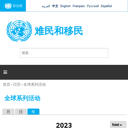
Jump to navigation
联合国
العربية
中文
English
Français
Русский
Español
难民和移民
搜
搜
索
索
表
单

首页
›
日历
›
全球系列活动
你
在
全球系列活动
这
里
月
日
年
（活动标签）
主
标
2023
Next »
签