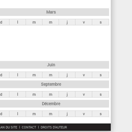
h
e
Mars
r
d
l
m
m
j
v
s
c
h
e
Juin
d
l
m
m
j
v
s
Septembre
d
l
m
m
j
v
s
Décembre
d
l
m
m
j
v
s
AN DU SITE
CONTACT
DROITS D'AUTEUR