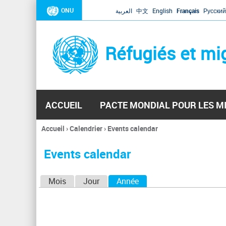
ONU
العربية
中文
English
Français
Русский
Réfugiés et mi
ACCUEIL
PACTE MONDIAL POUR LES M
Accueil
›
Calendrier
›
Events calendar
Vous
êtes
Events calendar
ici
O
Mois
Jour
Année
(onglet actif)
n
g
l