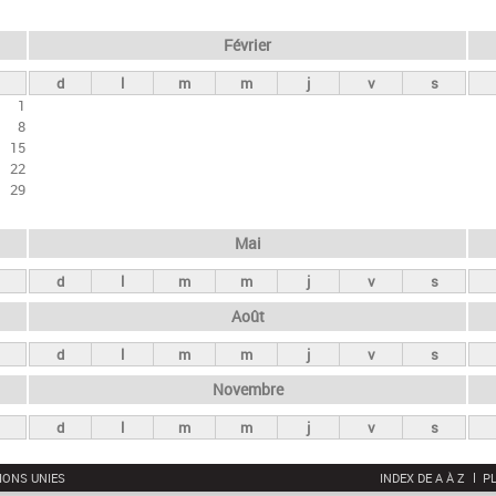
Février
d
l
m
m
j
v
s
1
8
15
22
29
Mai
d
l
m
m
j
v
s
Août
d
l
m
m
j
v
s
Novembre
d
l
m
m
j
v
s
IONS UNIES
INDEX DE A À Z
PL