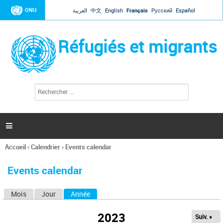
Jump to navigation
ONU
العربية
中文
English
Français
Русский
Español
Réfugiés et migrants
R
F
e
o
c
r
h
e
m
r

u
c
l
h
Accueil
›
Calendrier
›
Events calendar
a
e
Vous
r
i
êtes
r
Events calendar
ici
e
d
Mois
Jour
Année
(onglet actif)
O
e
r
n
e
2023
Suiv. »
g