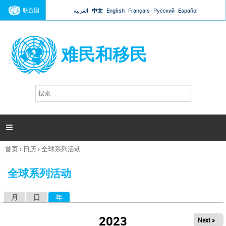
Jump to navigation
联合国
العربية
中文
English
Français
Русский
Español
难民和移民
搜
搜
索
索
表
单

首页
›
日历
›
全球系列活动
你
在
全球系列活动
这
里
月
日
年
（活动标签）
主
标
2023
Next »
签