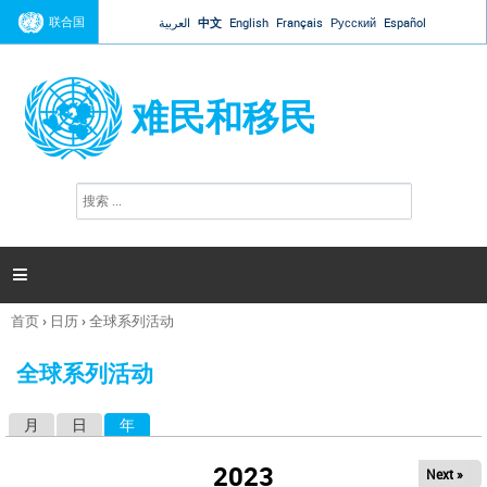
Jump to navigation
联合国
العربية
中文
English
Français
Русский
Español
难民和移民
搜
搜
索
索
表
单

首页
›
日历
›
全球系列活动
你
在
全球系列活动
这
里
月
日
年
（活动标签）
主
标
2023
Next »
签