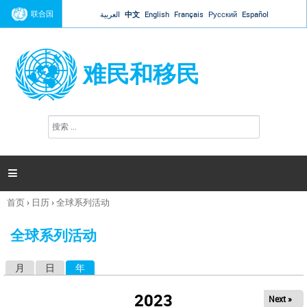
Jump to navigation
联合国
العربية
中文
English
Français
Русский
Español
难民和移民
搜
搜
索
索
表
单

首页
›
日历
›
全球系列活动
你
在
全球系列活动
这
里
月
日
年
（活动标签）
主
标
2023
Next »
签