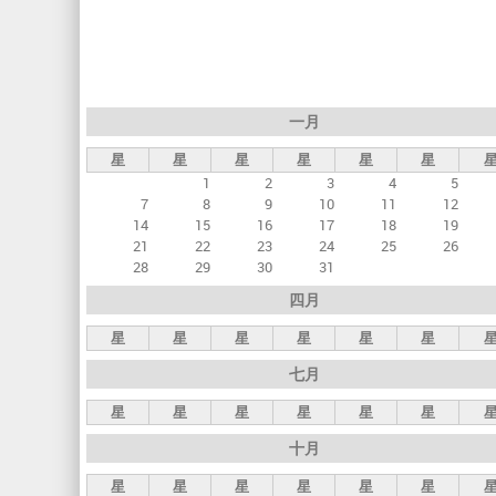
标
签
一月
星
星
星
星
星
星
1
2
3
4
5
7
8
9
10
11
12
14
15
16
17
18
19
21
22
23
24
25
26
28
29
30
31
四月
星
星
星
星
星
星
七月
星
星
星
星
星
星
十月
星
星
星
星
星
星