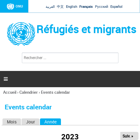
Jump to navigation
ONU
العربية
中文
English
Français
Русский
Español
Réfugiés et migrants
R
F
e
o
c
r
h
e
m
r

u
c
l
h
Accueil
›
Calendrier
›
Events calendar
a
e
Vous
r
i
êtes
r
Events calendar
ici
e
d
Mois
Jour
Année
(onglet actif)
O
e
r
n
e
2023
Suiv. »
g