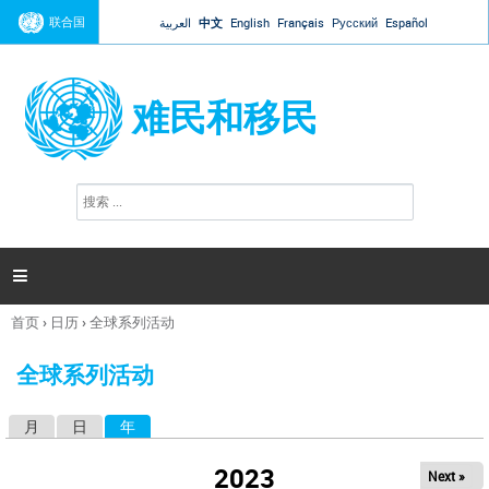
Jump to navigation
联合国
العربية
中文
English
Français
Русский
Español
难民和移民
搜
搜
索
索
表
单

首页
›
日历
›
全球系列活动
你
在
全球系列活动
这
里
月
日
年
（活动标签）
主
标
2023
Next »
签