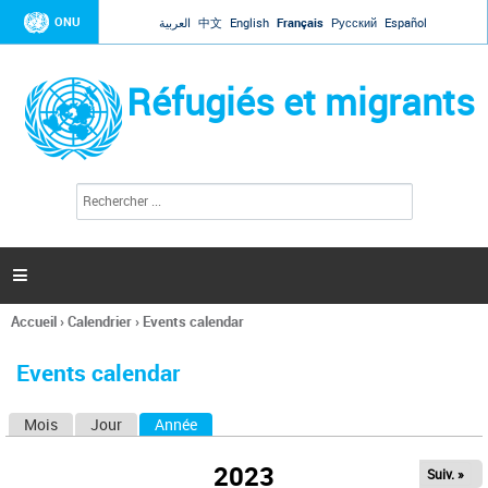
Jump to navigation
ONU
العربية
中文
English
Français
Русский
Español
Réfugiés et migrants
R
F
e
o
c
r
h
e
m
r

u
c
l
h
Accueil
›
Calendrier
›
Events calendar
a
e
Vous
r
i
êtes
r
Events calendar
ici
e
d
Mois
Jour
Année
(onglet actif)
O
e
r
n
e
2023
Suiv. »
g