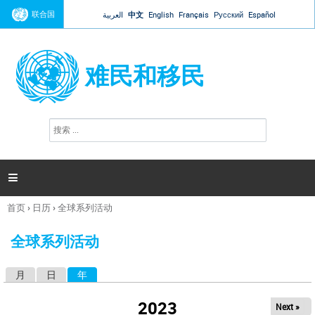
Jump to navigation
联合国
العربية
中文
English
Français
Русский
Español
难民和移民
搜
搜
索
索
表
单

首页
›
日历
›
全球系列活动
你
在
全球系列活动
这
里
月
日
年
（活动标签）
主
标
2023
Next »
签