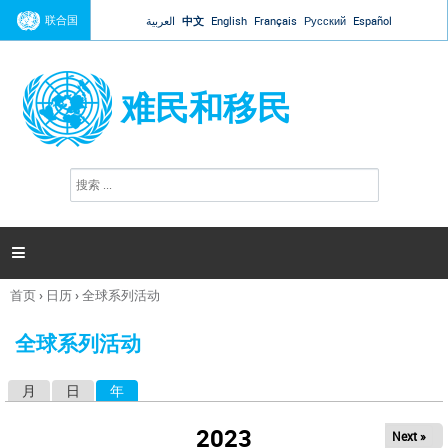
Jump to navigation
联合国
العربية
中文
English
Français
Русский
Español
难民和移民
搜
搜
索
索
表
单

首页
›
日历
›
全球系列活动
你
在
全球系列活动
这
里
月
日
年
（活动标签）
主
标
2023
Next »
签