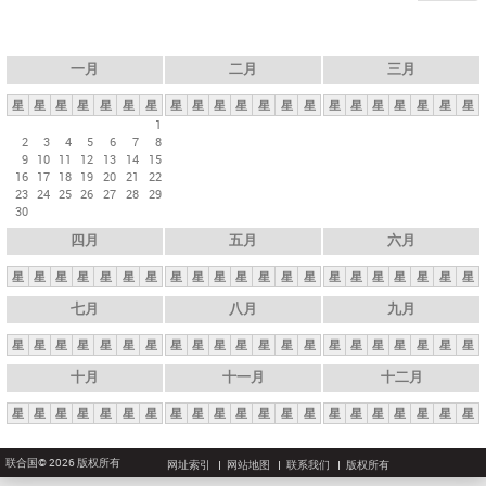
一月
二月
三月
星
星
星
星
星
星
星
星
星
星
星
星
星
星
星
星
星
星
星
星
星
1
2
3
4
5
6
7
8
9
10
11
12
13
14
15
16
17
18
19
20
21
22
23
24
25
26
27
28
29
30
四月
五月
六月
星
星
星
星
星
星
星
星
星
星
星
星
星
星
星
星
星
星
星
星
星
七月
八月
九月
星
星
星
星
星
星
星
星
星
星
星
星
星
星
星
星
星
星
星
星
星
十月
十一月
十二月
星
星
星
星
星
星
星
星
星
星
星
星
星
星
星
星
星
星
星
星
星
联合国© 2026 版权所有
网址索引
网站地图
联系我们
版权所有