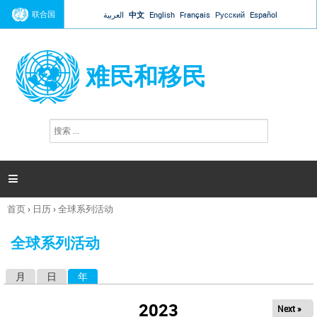
Jump to navigation
联合国
العربية
中文
English
Français
Русский
Español
难民和移民
搜
搜
索
索
表
单

首页
›
日历
›
全球系列活动
你
在
全球系列活动
这
里
月
日
年
（活动标签）
主
标
2023
Next »
签