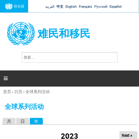
Jump to navigation
联合国
العربية
中文
English
Français
Русский
Español
难民和移民
搜
搜
索
索
表
单

首页
›
日历
›
全球系列活动
你
在
全球系列活动
这
里
月
日
年
（活动标签）
主
标
2023
Next »
签