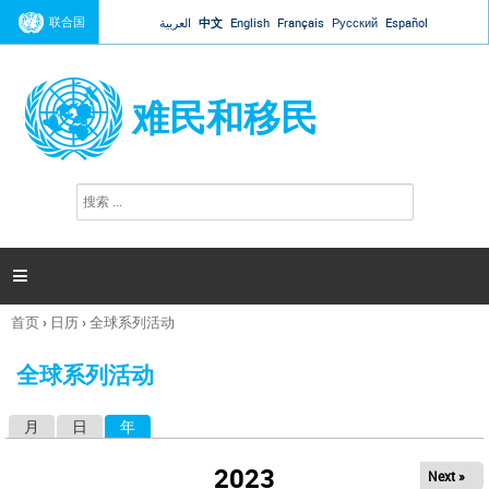
Jump to navigation
联合国
العربية
中文
English
Français
Русский
Español
难民和移民
搜
搜
索
索
表
单

首页
›
日历
›
全球系列活动
你
在
全球系列活动
这
里
月
日
年
（活动标签）
主
标
2023
Next »
签