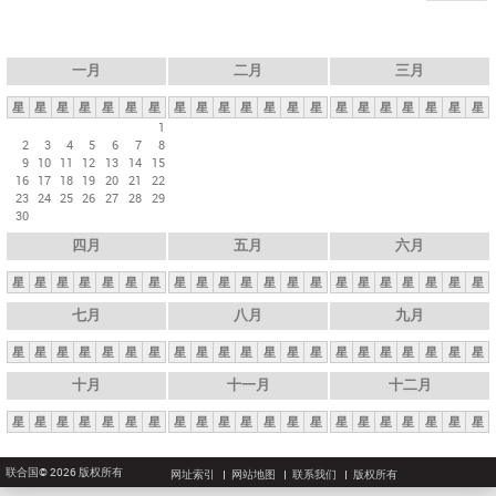
一月
二月
三月
星
星
星
星
星
星
星
星
星
星
星
星
星
星
星
星
星
星
星
星
星
1
2
3
4
5
6
7
8
9
10
11
12
13
14
15
16
17
18
19
20
21
22
23
24
25
26
27
28
29
30
四月
五月
六月
星
星
星
星
星
星
星
星
星
星
星
星
星
星
星
星
星
星
星
星
星
七月
八月
九月
星
星
星
星
星
星
星
星
星
星
星
星
星
星
星
星
星
星
星
星
星
十月
十一月
十二月
星
星
星
星
星
星
星
星
星
星
星
星
星
星
星
星
星
星
星
星
星
联合国© 2026 版权所有
网址索引
网站地图
联系我们
版权所有