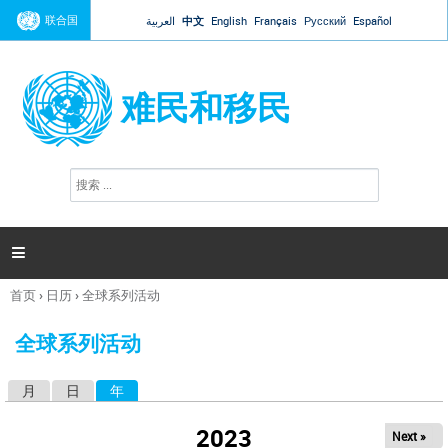
Jump to navigation
联合国
العربية
中文
English
Français
Русский
Español
难民和移民
搜
搜
索
索
表
单

首页
›
日历
›
全球系列活动
你
在
全球系列活动
这
里
月
日
年
（活动标签）
主
标
2023
Next »
签