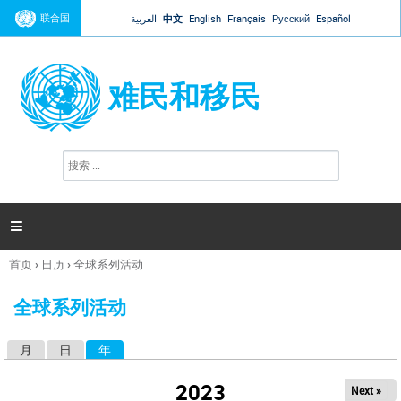
Jump to navigation
联合国
العربية
中文
English
Français
Русский
Español
难民和移民
搜
搜
索
索
表
单

首页
›
日历
›
全球系列活动
你
在
全球系列活动
这
里
月
日
年
（活动标签）
主
标
2023
Next »
签