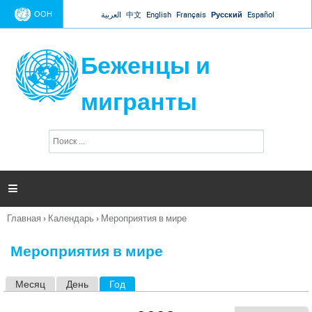
Jump to navigation
ООН
العربية
中文
English
Français
Русский
Español
Беженцы и
мигранты
П
Ф
о
о
и
р
с
к
м

а
п
Главная
›
Календарь
›
Мероприятия в мире
о
Вы
и
здесь
с
Мероприятия в мире
к
а
Месяц
День
Год
(активная вкладка)
Г
л