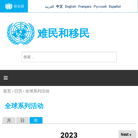
Jump to navigation
联合国
العربية
中文
English
Français
Русский
Español
难民和移民
搜
搜
索
索
表
单

首页
›
日历
›
全球系列活动
你
在
全球系列活动
这
里
月
日
年
（活动标签）
主
标
2023
Next »
签