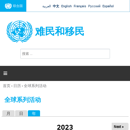
Jump to navigation
联合国
العربية
中文
English
Français
Русский
Español
难民和移民
搜
搜
索
索
表
单

首页
›
日历
›
全球系列活动
你
在
全球系列活动
这
里
月
日
年
（活动标签）
主
标
2023
Next »
签