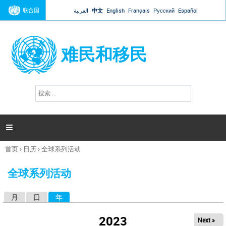
Jump to navigation
联合国
العربية
中文
English
Français
Русский
Español
难民和移民
搜
搜
索
索
表
单

首页
›
日历
›
全球系列活动
你
在
全球系列活动
这
里
月
日
年
（活动标签）
主
标
2023
Next »
签