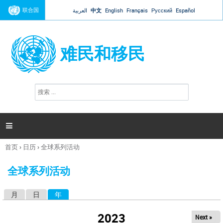
Jump to navigation
联合国
العربية
中文
English
Français
Русский
Español
难民和移民
搜
搜
索
索
表
单

首页
›
日历
›
全球系列活动
你
在
全球系列活动
这
里
月
日
年
（活动标签）
主
标
2023
Next »
签