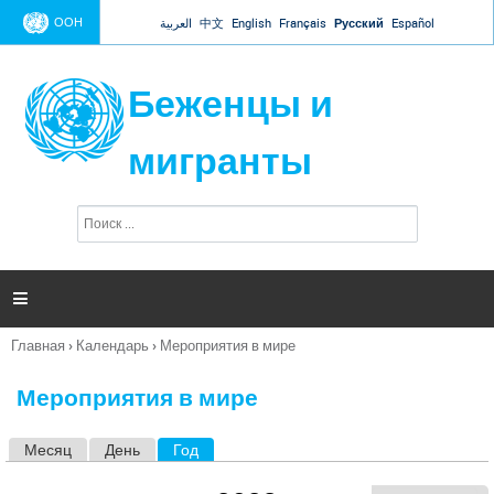
Jump to navigation
ООН
العربية
中文
English
Français
Русский
Español
Беженцы и
мигранты
П
Ф
о
о
и
р
с
к
м

а
п
Главная
›
Календарь
›
Мероприятия в мире
о
Вы
и
здесь
с
Мероприятия в мире
к
а
Месяц
День
Год
(активная вкладка)
Г
л