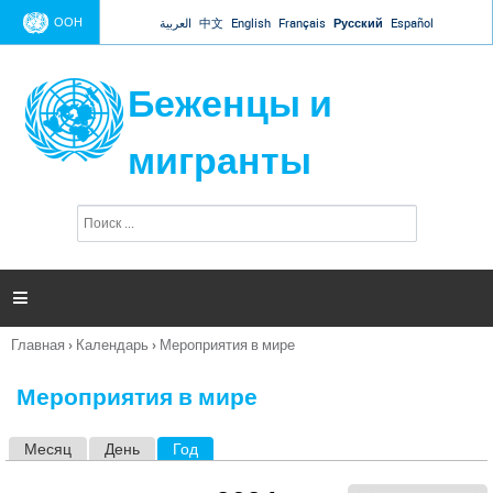
Jump to navigation
ООН
العربية
中文
English
Français
Русский
Español
Беженцы и
мигранты
П
Ф
о
о
и
р
с
к
м

а
п
Главная
›
Календарь
›
Мероприятия в мире
о
Вы
и
здесь
с
Мероприятия в мире
к
а
Месяц
День
Год
(активная вкладка)
Г
л