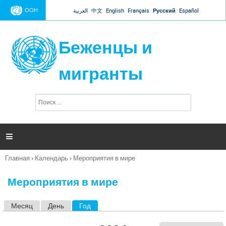
Jump to navigation
ООН
العربية
中文
English
Français
Русский
Español
Беженцы и
мигранты
П
Ф
о
о
и
р
с
к
м

а
п
Главная
›
Календарь
›
Мероприятия в мире
о
Вы
и
здесь
с
Мероприятия в мире
к
а
Месяц
День
Год
(активная вкладка)
Г
л