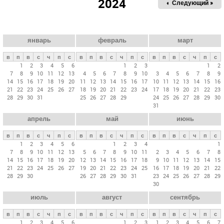
2024
« Пред.
Следующий »
а
в
н
ы
январь
февраль
март
е
в
п
в
с
ч
п
с
в
п
в
с
ч
п
с
в
п
в
с
ч
п
с
в
1
2
3
4
5
6
1
2
3
1
2
7
8
9
10
11
12
13
4
5
6
7
8
9
10
3
4
5
6
7
8
9
к
14
15
16
17
18
19
20
11
12
13
14
15
16
17
10
11
12
13
14
15
16
л
21
22
23
24
25
26
27
18
19
20
21
22
23
24
17
18
19
20
21
22
23
28
29
30
31
25
26
27
28
29
24
25
26
27
28
29
30
а
31
д
апрель
май
июнь
к
и
в
п
в
с
ч
п
с
в
п
в
с
ч
п
с
в
п
в
с
ч
п
с
1
2
3
4
5
6
1
2
3
4
1
7
8
9
10
11
12
13
5
6
7
8
9
10
11
2
3
4
5
6
7
8
14
15
16
17
18
19
20
12
13
14
15
16
17
18
9
10
11
12
13
14
15
21
22
23
24
25
26
27
19
20
21
22
23
24
25
16
17
18
19
20
21
22
28
29
30
26
27
28
29
30
31
23
24
25
26
27
28
29
30
июль
август
сентябрь
в
п
в
с
ч
п
с
в
п
в
с
ч
п
с
в
п
в
с
ч
п
с
1
2
3
4
5
6
1
2
3
1
2
3
4
5
6
7