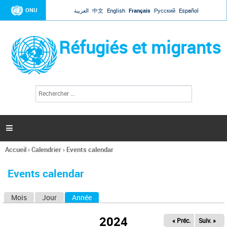
Jump to navigation
ONU
العربية
中文
English
Français
Русский
Español
Réfugiés et migrants
R
F
e
o
c
r
h
e
m
r

u
c
l
h
Accueil
›
Calendrier
›
Events calendar
a
e
Vous
r
i
êtes
r
Events calendar
ici
e
d
Mois
Jour
Année
(onglet actif)
O
e
r
n
e
2024
« Préc.
Suiv. »
g