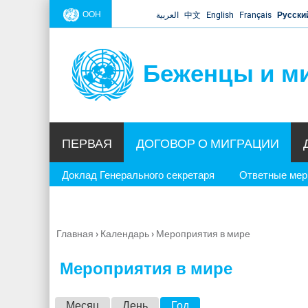
ООН
العربية
中文
English
Français
Русски
Беженцы и м
ПЕРВАЯ
ДОГОВОР О МИГРАЦИИ
Доклад Генерального секретаря
Ответные ме
Главная
›
Календарь
›
Мероприятия в мире
Вы
здесь
Мероприятия в мире
Г
Месяц
День
Год
(активная вкладка)