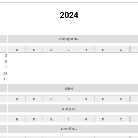
2024
февраль
в
п
в
с
ч
п
с
3
10
17
24
31
май
в
п
в
с
ч
п
с
август
в
п
в
с
ч
п
с
ноябрь