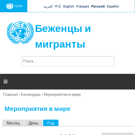
Jump to navigation
ООН
العربية
中文
English
Français
Русский
Español
Беженцы и
мигранты
П
Ф
о
о
и
р
с
к
м

а
п
Главная
›
Календарь
›
Мероприятия в мире
о
Вы
и
здесь
с
Мероприятия в мире
к
а
Месяц
День
Год
(активная вкладка)
Г
л