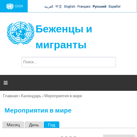
Jump to navigation
ООН
العربية
中文
English
Français
Русский
Español
Беженцы и
мигранты
П
Ф
о
о
и
р
с
к
м

а
п
Главная
›
Календарь
›
Мероприятия в мире
о
Вы
и
здесь
с
Мероприятия в мире
к
а
Месяц
День
Год
(активная вкладка)
Г
л