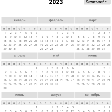
2023
Следующий »
а
в
н
ы
январь
февраль
март
е
в
п
в
с
ч
п
с
в
п
в
с
ч
п
с
в
п
в
с
ч
п
с
в
1
2
3
4
5
6
7
1
2
3
4
1
2
3
4
8
9
10
11
12
13
14
5
6
7
8
9
10
11
5
6
7
8
9
10
11
к
15
16
17
18
19
20
21
12
13
14
15
16
17
18
12
13
14
15
16
17
18
л
22
23
24
25
26
27
28
19
20
21
22
23
24
25
19
20
21
22
23
24
25
29
30
31
26
27
28
26
27
28
29
30
31
а
апрель
май
июнь
д
к
в
п
в
с
ч
п
с
в
п
в
с
ч
п
с
в
п
в
с
ч
п
с
и
1
1
2
3
4
5
6
1
2
3
2
3
4
5
6
7
8
7
8
9
10
11
12
13
4
5
6
7
8
9
10
9
10
11
12
13
14
15
14
15
16
17
18
19
20
11
12
13
14
15
16
17
16
17
18
19
20
21
22
21
22
23
24
25
26
27
18
19
20
21
22
23
24
23
24
25
26
27
28
29
28
29
30
31
25
26
27
28
29
30
30
июль
август
сентябрь
в
п
в
с
ч
п
с
в
п
в
с
ч
п
с
в
п
в
с
ч
п
с
1
1
2
3
4
5
1
2
2
3
4
5
6
7
8
6
7
8
9
10
11
12
3
4
5
6
7
8
9