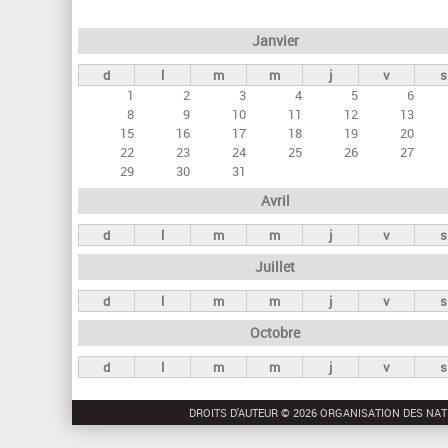
e
Janvier
t
d
l
m
m
j
v
s
s
1
2
3
4
5
6
p
8
9
10
11
12
13
r
15
16
17
18
19
20
22
23
24
25
26
27
i
29
30
31
n
Avril
c
d
l
m
m
j
v
s
i
Juillet
p
a
d
l
m
m
j
v
s
u
Octobre
x
d
l
m
m
j
v
s
DROITS D'AUTEUR © 2026 ORGANISATION DES NAT