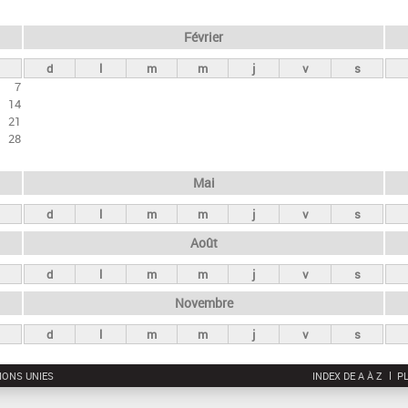
Février
d
l
m
m
j
v
s
7
14
21
28
Mai
d
l
m
m
j
v
s
Août
d
l
m
m
j
v
s
Novembre
d
l
m
m
j
v
s
IONS UNIES
INDEX DE A À Z
PL