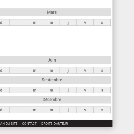
h
e
Mars
r
d
l
m
m
j
v
s
c
h
e
Juin
d
l
m
m
j
v
s
Septembre
d
l
m
m
j
v
s
Décembre
d
l
m
m
j
v
s
AN DU SITE
CONTACT
DROITS D'AUTEUR