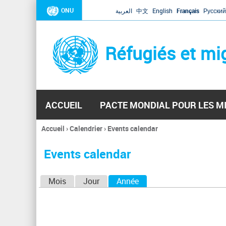
ONU
العربية
中文
English
Français
Русский
Réfugiés et mi
ACCUEIL
PACTE MONDIAL POUR LES M
Accueil
›
Calendrier
›
Events calendar
Vous
êtes
Events calendar
ici
O
Mois
Jour
Année
(onglet actif)
n
g
l