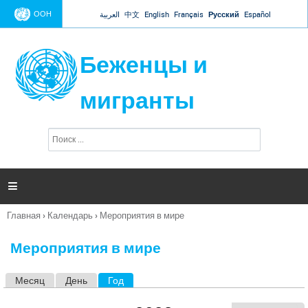
Jump to navigation
ООН
العربية
中文
English
Français
Русский
Español
Беженцы и
мигранты
П
Ф
о
о
и
р
с
к
м

а
п
Главная
›
Календарь
›
Мероприятия в мире
о
Вы
и
здесь
с
Мероприятия в мире
к
а
Месяц
День
Год
(активная вкладка)
Г
л