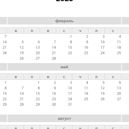
февраль
в
п
в
с
ч
п
с
7
1
2
3
4
14
5
6
7
8
9
10
11
21
12
13
14
15
16
17
18
28
19
20
21
22
23
24
25
26
27
28
май
в
п
в
с
ч
п
с
1
1
2
3
4
5
6
8
7
8
9
10
11
12
13
15
14
15
16
17
18
19
20
22
21
22
23
24
25
26
27
29
28
29
30
31
август
в
п
в
с
ч
п
с