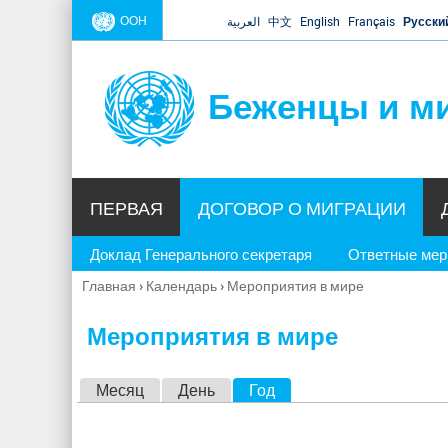
ООН
العربية
中文
English
Français
Русски
Беженцы и м
ПЕРВАЯ
ДОГОВОР О МИГРАЦИИ
Доклад Генерального секретаря
Ответные ме
Главная
›
Календарь
›
Мероприятия в мире
Вы
здесь
Мероприятия в мире
Г
Месяц
День
Год
(активная вкладка)
л
а