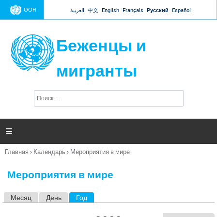
Jump to navigation
ООН
العربية
中文
English
Français
Русский
Español
Беженцы и
мигранты
П
Ф
о
о
и
р
с
к
м

а
п
Главная
›
Календарь
›
Мероприятия в мире
о
Вы
и
здесь
с
Мероприятия в мире
к
а
Месяц
День
Год
(активная вкладка)
Г
л