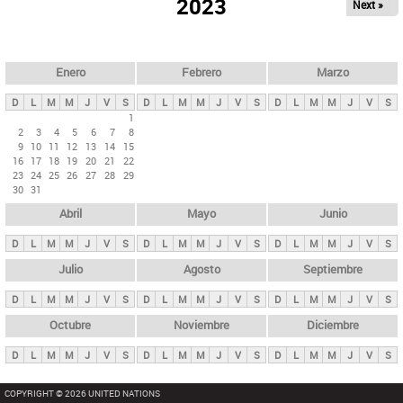
ú
2023
Next »
l
s
a
q
p
u
e
a
Enero
Febrero
Marzo
d
s
a
D
L
M
M
J
V
S
D
L
M
M
J
V
S
D
L
M
M
J
V
S
p
1
2
3
4
5
6
7
8
r
9
10
11
12
13
14
15
i
16
17
18
19
20
21
22
23
24
25
26
27
28
29
n
30
31
c
Abril
Mayo
Junio
i
p
D
L
M
M
J
V
S
D
L
M
M
J
V
S
D
L
M
M
J
V
S
a
Julio
Agosto
Septiembre
l
D
L
M
M
J
V
S
D
L
M
M
J
V
S
D
L
M
M
J
V
S
e
Octubre
Noviembre
Diciembre
s
D
L
M
M
J
V
S
D
L
M
M
J
V
S
D
L
M
M
J
V
S
COPYRIGHT © 2026 UNITED NATIONS