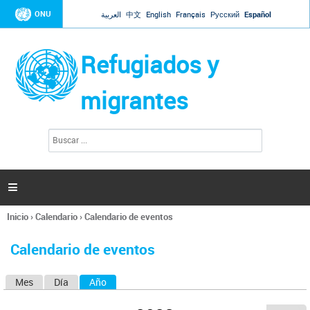
Jump to navigation
ONU
العربية
中文
English
Français
Русский
Español
Refugiados y
migrantes
B
F
u
o
s
r
c
a
m
r

u
l
Inicio
›
Calendario
›
Calendario de eventos
a
Se
r
encuentra
i
Calendario de eventos
usted
o
aquí
d
Mes
Día
Año
(solapa activa)
S
e
b
o