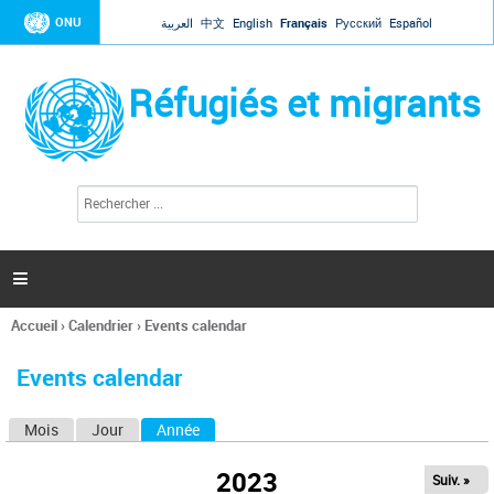
Jump to navigation
ONU
العربية
中文
English
Français
Русский
Español
Réfugiés et migrants
R
F
e
o
c
r
h
e
m
r

u
c
l
h
Accueil
›
Calendrier
›
Events calendar
a
e
Vous
r
i
êtes
r
Events calendar
ici
e
d
Mois
Jour
Année
(onglet actif)
O
e
r
n
e
2023
Suiv. »
g