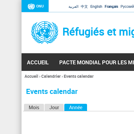
ONU
العربية
中文
English
Français
Русский
Réfugiés et mi
ACCUEIL
PACTE MONDIAL POUR LES M
Accueil
›
Calendrier
›
Events calendar
Vous
êtes
Events calendar
ici
O
Mois
Jour
Année
(onglet actif)
n
g
l