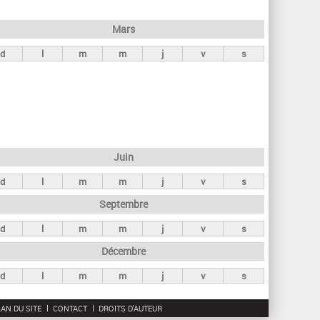
h
e
Mars
r
d
l
m
m
j
v
s
c
h
e
Juin
d
l
m
m
j
v
s
Septembre
d
l
m
m
j
v
s
Décembre
d
l
m
m
j
v
s
AN DU SITE
CONTACT
DROITS D'AUTEUR