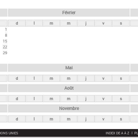
Février
d
l
m
m
j
v
s
1
8
15
22
29
Mai
d
l
m
m
j
v
s
Août
d
l
m
m
j
v
s
Novembre
d
l
m
m
j
v
s
IONS UNIES
INDEX DE A À Z
PL