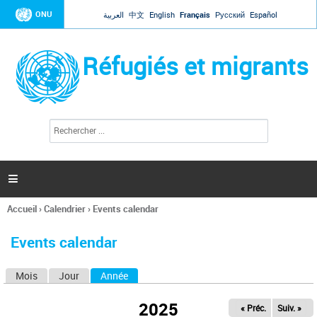
Jump to navigation
ONU
العربية
中文
English
Français
Русский
Español
Réfugiés et migrants
R
F
e
o
c
r
h
e
m
r

u
c
l
h
Accueil
›
Calendrier
›
Events calendar
a
e
Vous
r
i
êtes
r
Events calendar
ici
e
d
Mois
Jour
Année
(onglet actif)
O
e
r
n
e
2025
« Préc.
Suiv. »
g